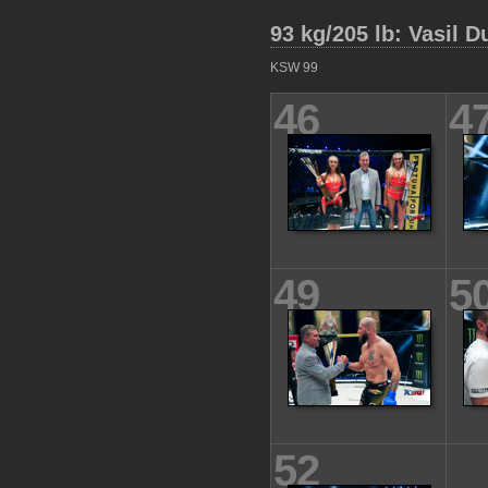
93 kg/205 lb: Vasil 
KSW 99
46
4
49
5
52