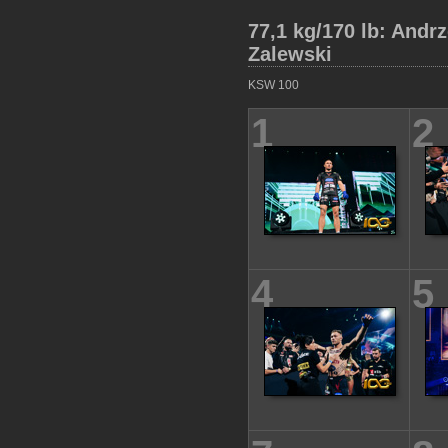
77,1 kg/170 lb: Andr
Zalewski
KSW 100
1
2
4
5